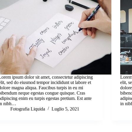
Lorem ipsum dolor sit amet, consectetur adipiscing
Lorem 
elit, sed do eiusmod tempor incididunt ut labore et
elit, 
dolore magna aliqua. Faucibus turpis in eu mi
dolore
bibendum neque egestas congue quisque. Cras
biben
adipiscing enim eu turpis egestas pretium. Est ante
adipis
in nibh…
in ni
Fotografia Liquida
Luglio 5, 2021