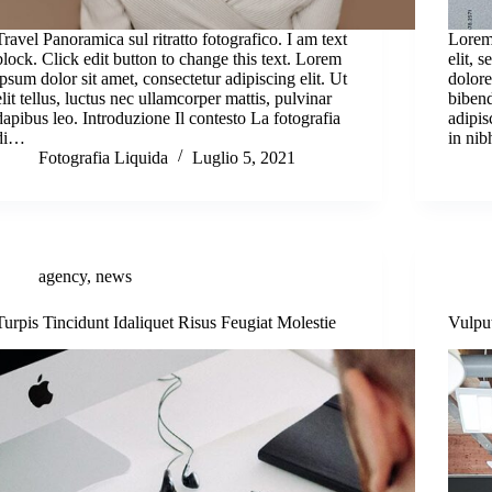
Travel Panoramica sul ritratto fotografico. I am text
Lorem 
block. Click edit button to change this text. Lorem
elit, 
ipsum dolor sit amet, consectetur adipiscing elit. Ut
dolore
elit tellus, luctus nec ullamcorper mattis, pulvinar
biben
dapibus leo. Introduzione Il contesto La fotografia
adipis
di…
in ni
Fotografia Liquida
Luglio 5, 2021
agency
,
news
Turpis Tincidunt Idaliquet Risus Feugiat Molestie
Vulpu