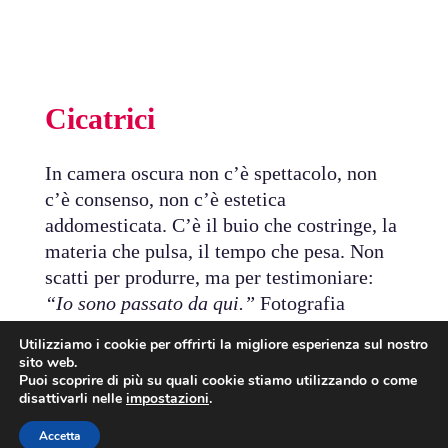
Cicatrici
In camera oscura non c’è spettacolo, non
c’è consenso, non c’è estetica
addomesticata. C’è il buio che costringe, la
materia che pulsa, il tempo che pesa. Non
scatti per produrre, ma per testimoniare:
“Io sono passato da qui.”
Fotografia
Liquida è un altare dove la carta si fa
Utilizziamo i cookie per offrirti la migliore esperienza sul nostro
reliquia e il gesto diventa atto di fede. Non
sito web.
uscirai con un “bel risultato”: uscirai con
Puoi scoprire di più su quali cookie stiamo utilizzando o come
disattivarli nelle
impostazioni
.
un’immagine che ti appartiene come una
cicatrice.
Accetta